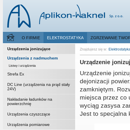
O FIRMIE
ELEKTROSTATYKA
ZGRZEWANIE TWO
Urządzenia jonizujące
Znajdujesz się w:
Elektrostatyk
Urządzenia z nadmuchem
Urządzenie joniz
Listwy i urządzenia
Urządzenie joniz
Strefa Ex
dejonizacji powie
DC Line (urządzenia na prąd stały
zamkniętym. Rozwi
24V)
miejsca przez co 
Nakładanie ładunków na
powierzchnię
wyciąg zasysa za
Jest to specjalna
Urządzenia czyszczące
Urządzenia pomiarowe