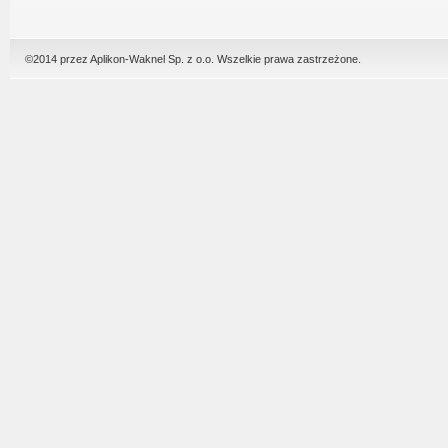
©2014 przez Aplikon-Waknel Sp. z o.o. Wszelkie prawa zastrzeżone.