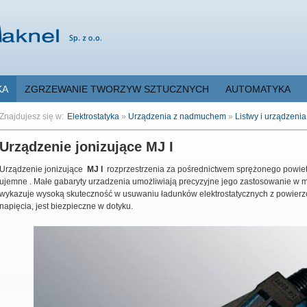
KA
ZGRZEWANIE TWORZYW SZTUCZNYCH
AUTOMATYKA
Znajdujesz się w:
Elektrostatyka
»
Urządzenia z nadmuchem
»
Listwy i urządzenia
Urządzenie jonizujące MJ I
Urządzenie jonizujące
MJ I
rozprzestrzenia za pośrednictwem sprężonego powietrz
ujemne . Małe gabaryty urzadzenia umożliwiają precyzyjne jego zastosowanie w 
wykazuje wysoką skuteczność w usuwaniu ładunków elektrostatycznych z powierz
napięcia, jest biezpieczne w dotyku.