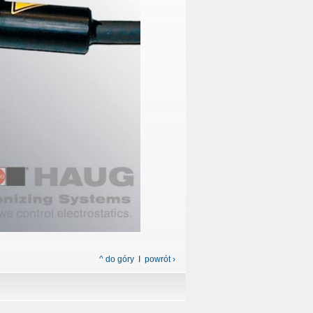
^ do góry
I
powrót ›