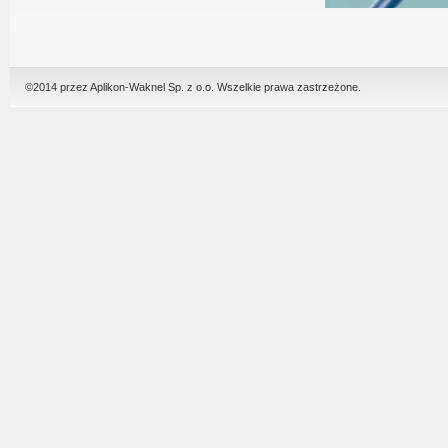
©2014 przez Aplikon-Waknel Sp. z o.o. Wszelkie prawa zastrzeżone.