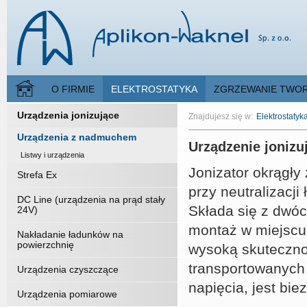
O FIRMIE
ELEKTROSTATYKA
ZGRZEWANIE TWO
Urządzenia jonizujące
Znajdujesz się w:
Elektrostatyk
Urządzenia z nadmuchem
Urządzenie jonizu
Listwy i urządzenia
Jonizator okrągł
Strefa Ex
przy neutralizacji
DC Line (urządzenia na prąd stały
Składa się z dwóch
24V)
montaż w miejscu 
Nakładanie ładunków na
powierzchnię
wysoką skuteczno
transportowanych
Urządzenia czyszczące
napięcia, jest bi
Urządzenia pomiarowe