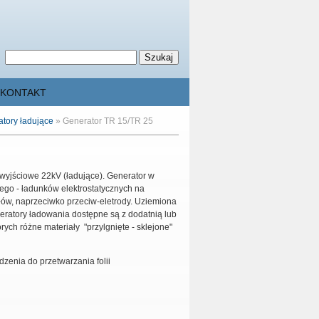
KONTAKT
tory ładujące
»
Generator TR 15/TR 25
 wyjściowe 22kV (ładujące). Generator w
nego - ładunków elektrostatycznych na
ów, naprzeciwko przeciw-eletrody.
Uziemiona
eratory ładowania dostępne są z dodatnią lub
ych różne materiały "przylgnięte - sklejone"
dzenia do przetwarzania folii