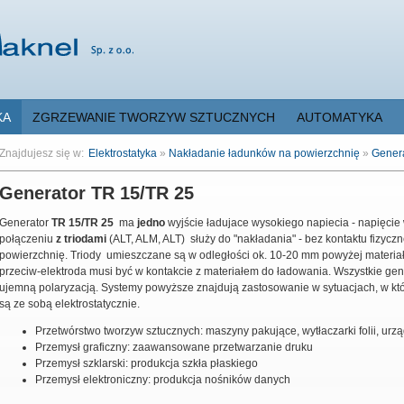
KA
ZGRZEWANIE TWORZYW SZTUCZNYCH
AUTOMATYKA
Znajdujesz się w:
Elektrostatyka
»
Nakładanie ładunków na powierzchnię
»
Genera
Generator TR 15/TR 25
Generator
TR 15/TR 25
ma
jedno
wyjście ładujace wysokiego napiecia - napięcie
połączeniu
z triodami
(ALT, ALM, ALT) służy do "nakładania" - bez kontaktu fizycz
powierzchnię.
Triody umieszczane są w odległości ok.
10-20 mm powyżej materiał
przeciw-elektroda musi być w kontakcie z materiałem do ładowania.
Wszystkie gen
ujemną polaryzacją. Systemy powyższe znajdują zastosowanie w sytuacjach, w któr
są ze sobą elektrostatycznie.
Przetwórstwo tworzyw sztucznych: maszyny pakujące, wytłaczarki folii, urzą
Przemysł graficzny: zaawansowane przetwarzanie druku
Przemysł szklarski: produkcja szkła płaskiego
Przemysł elektroniczny: produkcja nośników danych