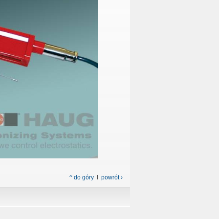
^ do góry
I
powrót ›