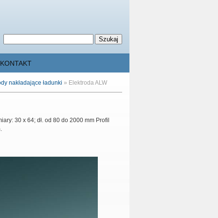
KONTAKT
ody nakładające ładunki
»
Elektroda ALW
ry: 30 x 64; dł. od 80 do 2000 mm Profil
.